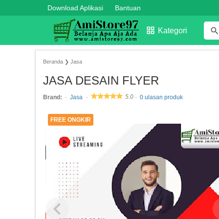
Download Aplikasi
Bantuan
Kategori
Beranda
❯
Jasa
JASA DESAIN FLYER
5.0
Brand:
Jasa
0 ulasan produk
FREE ONGKIR