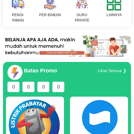
PENGI-
PER-BAIKAN
GURU
LAINNYA
RIMAN
PRIVATE
Batas Promo
Lihat Semua ❯
0
0
0
0