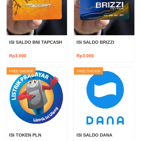
ISI SALDO BNI TAPCASH
ISI SALDO BRIZZI
Rp3.000
Rp3.000
Nominal Nominal: Request Nominal:
Nominal Nominal: Request Nominal:
FREE ONGKIR
FREE ONGKIR
50rb Nominal: 100rb Isi Saldo Isi
50rb Nominal: 100rb Isi Saldo Isi
Saldo: BNI Tapcash Catatan
Saldo: BRIZZI Catatan Ketikkan
Ketikkan nomor BNI Tapcash yang
nomor BRIZZI yang akan diisi …
a…
ISI TOKEN PLN
ISI SALDO DANA