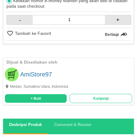
Ketikkan nomor e-money Mandiri yang akan diisi di catatan
pada saat checkout
-
+
Tambah ke Favorit
Berbagi
Dijual & Disediakan oleh
AmiStore97
Medan, Sumatera Utara, Indonesia
+ Ikuti
Kunjungi
Deskripsi Produk
Comment & Review