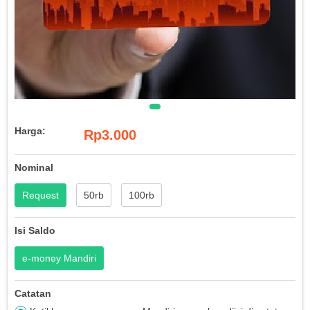
Harga:
Rp3.000
Nominal
Request
50rb
100rb
Isi Saldo
e-money Mandiri
Catatan